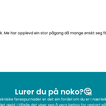
ltibox abonnement
Utbygging
Om oss
M
isk. Me har opplevd ein stor pågang då mange ønskt seg fi
Lurer du på noko?🤔
ekniske førespurnader er det ein fordel om du er i nærlei
et gjeld, i tilfelle det viser seg å vera behov for restart ell