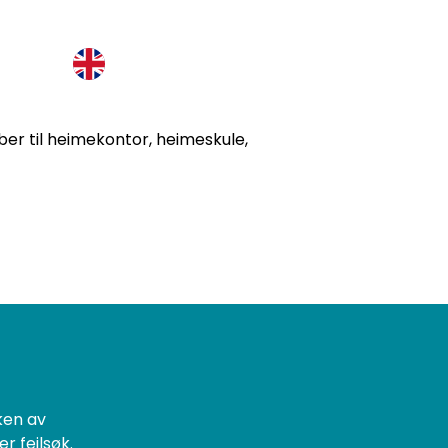
in side
ber til heimekontor, heimeskule,
ken av
er feilsøk.