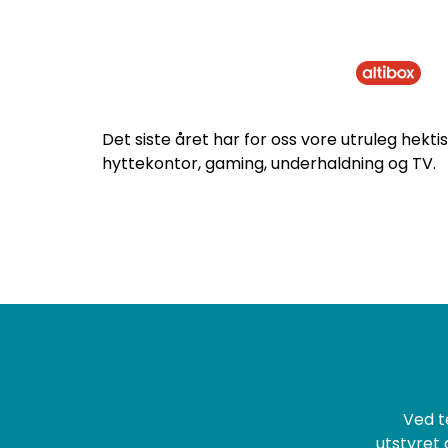
VI LEVERER
A
Det siste året har for oss vore utruleg hekt
hyttekontor, gaming, underhaldning og TV.
Ved t
utstyret d