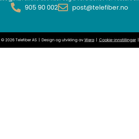
905 90 002
post@telefiber.no
 © 2026 Telefiber AS | Design og utvikling av
Wera
|
Cookie-innstillinger