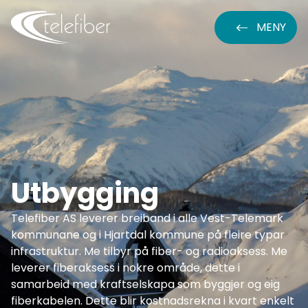
MENY
Utbygging
Telefiber AS leverer breiband i alle Vest-Telemark
kommunane og i Hjartdal kommune på fleire typar
infrastruktur. Me tilbyr på fiber- og radioaksess. Me
leverer fiberaksess i nokre område, dette i
samarbeid med kraftselskapa som byggjer og eig
fiberkabelen. Dette blir kostnadsrekna i kvart enkelt